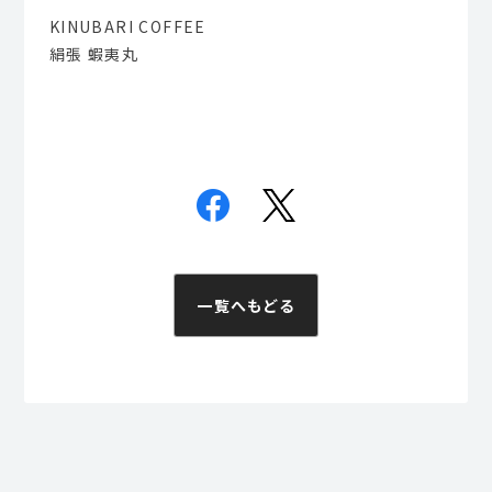
KINUBARI COFFEE
絹張 蝦夷丸
一覧へもどる