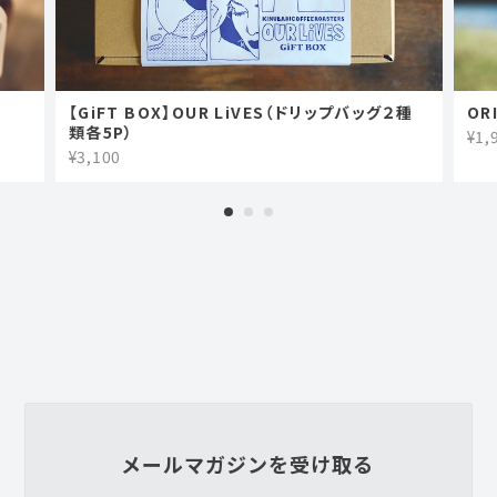
【GiFT BOX】OUR LiVES（ドリップバッグ２種
OR
類各5P）
¥1,
¥3,100
メールマガジンを受け取る